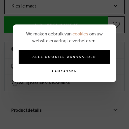
Kies je maat
IN WINKELMANDJE
We maken gebruik van
cookies
om uw
website ervaring te verbeteren.
10% klantenkorting
ALLE COOKIES AANVAARDEN
Gratis levering vanaf €50 (2-4 werkdagen)
AANPASSEN
Veilig betalen via Worldline
Productdetails