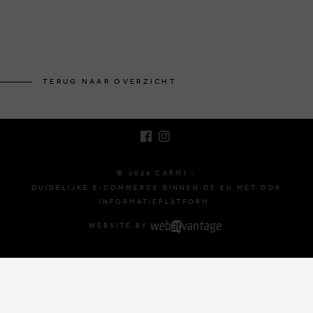
BRUSSELSESTEENWEG 129
1980 ZEMST, BELGIË
TERUG NAAR OVERZICHT
E. INFO@CARMI.BE
T. +32 (0)16 61 71 60
© 2026 CARMI -
DUIDELIJKE E-COMMERCE BINNEN DE EU MET ODR
INFORMATIEPLATFORM.
WEBSITE BY