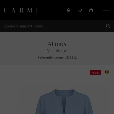
Togg
navi
VER
ZOEKEN
Atmos
Vest blauw
Referentienummer: 522812
-55%