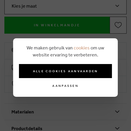
Kies je maat
IN WINKELMANDJE
We maken gebruik van
cookies
om uw
10% klantenkorting
website ervaring te verbeteren.
Gratis levering vanaf €50 (2-4 werkdagen)
ALLE COOKIES AANVAARDEN
Veilig betalen via Worldline
AANPASSEN
Materialen
Productdetails