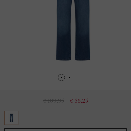
€ 109,95
€ 56,25