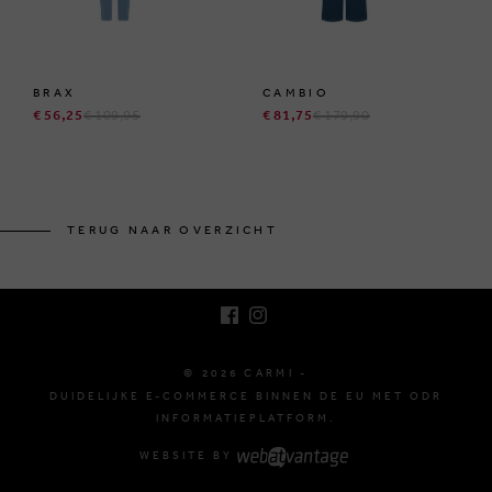
BRAX
CAMBIO
€ 56,25
€ 109,95
€ 81,75
€ 179,90
BRUSSELSESTEENWEG 129
1980 ZEMST, BELGIË
TERUG NAAR OVERZICHT
E. INFO@CARMI.BE
T. +32 (0)16 61 71 60
© 2026 CARMI -
DUIDELIJKE E-COMMERCE BINNEN DE EU MET ODR
INFORMATIEPLATFORM.
WEBSITE BY