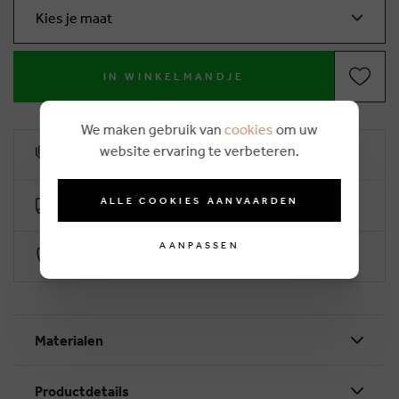
Kies je maat
IN WINKELMANDJE
We maken gebruik van
cookies
om uw
website ervaring te verbeteren.
10% klantenkorting
ALLE COOKIES AANVAARDEN
Gratis levering vanaf €50 (2-4 werkdagen)
AANPASSEN
Veilig betalen via Worldline
Materialen
Productdetails