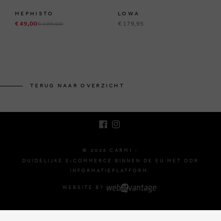
MEPHISTO
LOWA
€ 49,00
€ 185,00
€ 179,95
BRUSSELSESTEENWEG 129
1980 ZEMST, BELGIË
TERUG NAAR OVERZICHT
E. INFO@CARMI.BE
T. +32 (0)16 61 71 60
© 2026 CARMI -
DUIDELIJKE E-COMMERCE BINNEN DE EU MET ODR
INFORMATIEPLATFORM.
WEBSITE BY