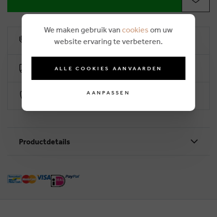
We maken gebruik van
cookies
om uw
10% klantenkorting
website ervaring te verbeteren.
Gratis levering vanaf €50 (2-4 werkdagen)
ALLE COOKIES AANVAARDEN
AANPASSEN
Veilig betalen via Worldline
Productdetails