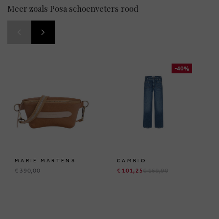
Meer zoals Posa schoenveters rood
-40%
MARIE MARTENS
CAMBIO
€ 390,00
€ 101,25
€ 169,90
BRUSSELSESTEENWEG 129
1980 ZEMST, BELGIË