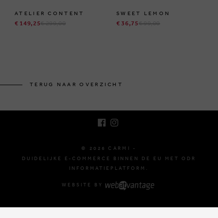
ATELIER CONTENT
SWEET LEMON
€ 149,25
€ 299,00
€ 36,75
€ 99,00
BRUSSELSESTEENWEG 129
1980 ZEMST, BELGIË
TERUG NAAR OVERZICHT
E. INFO@CARMI.BE
T. +32 (0)16 61 71 60
© 2026 CARMI -
DUIDELIJKE E-COMMERCE BINNEN DE EU MET ODR
INFORMATIEPLATFORM.
WEBSITE BY