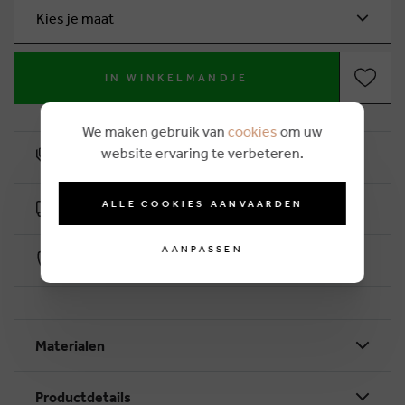
Kies je maat
IN WINKELMANDJE
We maken gebruik van
cookies
om uw
website ervaring te verbeteren.
10% klantenkorting
ALLE COOKIES AANVAARDEN
Gratis levering vanaf €50 (2-4 werkdagen)
AANPASSEN
Veilig betalen via Worldline
Materialen
Productdetails