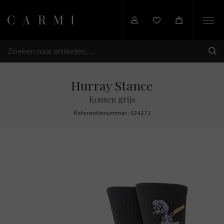
Togg
navi
VER
ZOEKEN
Hurray Stance
Kousen grijs
Referentienummer: 524271