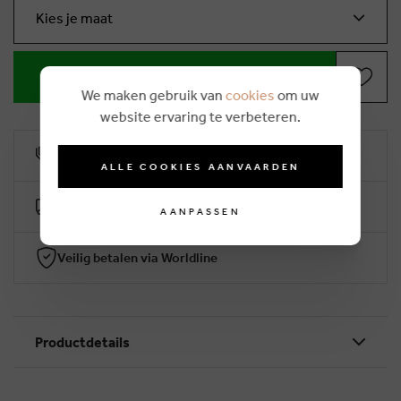
Kies je maat
IN WINKELMANDJE
We maken gebruik van
cookies
om uw
website ervaring te verbeteren.
10% klantenkorting
ALLE COOKIES AANVAARDEN
Gratis levering vanaf €50 (2-4 werkdagen)
AANPASSEN
Veilig betalen via Worldline
Productdetails