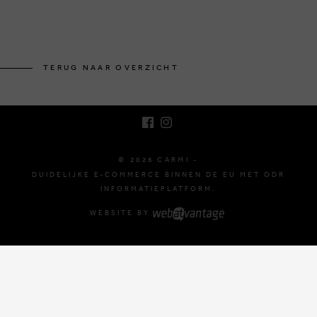
BRUSSELSESTEENWEG 129
1980 ZEMST, BELGIË
TERUG NAAR OVERZICHT
E. INFO@CARMI.BE
T. +32 (0)16 61 71 60
© 2026 CARMI -
DUIDELIJKE E-COMMERCE BINNEN DE EU MET ODR
INFORMATIEPLATFORM.
WEBSITE BY