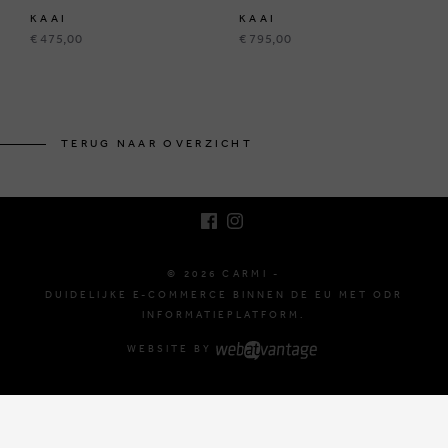
KAAI
KAAI
€ 475,00
€ 795,00
BRUSSELSESTEENWEG 129
1980 ZEMST, BELGIË
TERUG NAAR OVERZICHT
E. INFO@CARMI.BE
T. +32 (0)16 61 71 60
© 2026 CARMI -
DUIDELIJKE E-COMMERCE BINNEN DE EU MET ODR
INFORMATIEPLATFORM.
WEBSITE BY