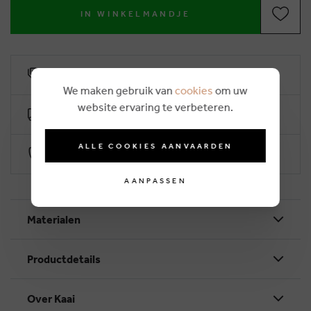
IN WINKELMANDJE
10% klantenkorting
We maken gebruik van
cookies
om uw
website ervaring te verbeteren.
Gratis levering vanaf €50 (2-4 werkdagen)
ALLE COOKIES AANVAARDEN
Veilig betalen via Worldline
AANPASSEN
Materialen
Productdetails
Over Kaai