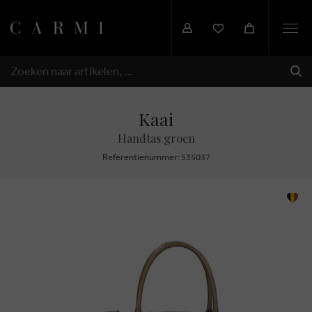
Togg
navi
VER
ZOEKEN
Kaai
Handtas groen
Referentienummer: 535037