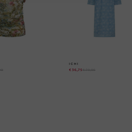
ICHI
00
€ 36,75
€ 79,95