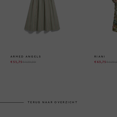
ARMED ANGELS
RIANI
€ 51,75
€ 129,90
€ 63,75
€ 129,
TERUG NAAR OVERZICHT