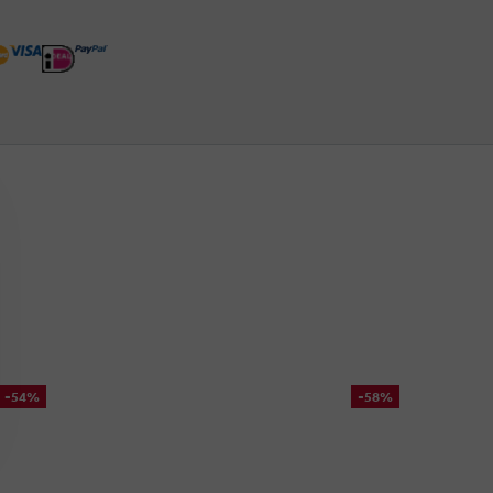
-54%
-58%