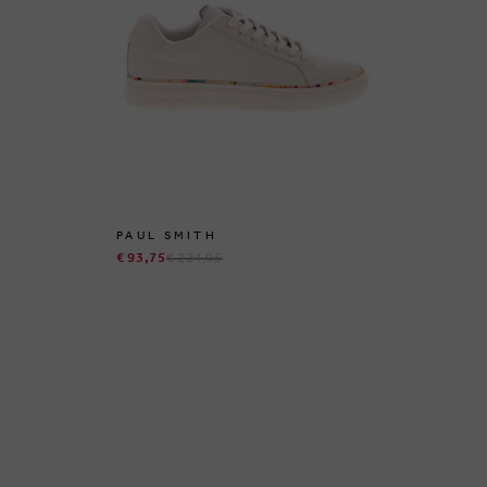
PAUL SMITH
Y.
€ 93,75
€ 224,95
€ 3