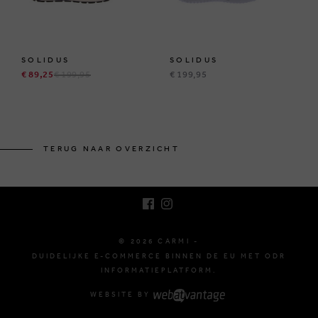
SOLIDUS
SOLIDUS
€ 89,25
€ 199,95
€ 199,95
BRUSSELSESTEENWEG 129
1980 ZEMST, BELGIË
TERUG NAAR OVERZICHT
E. INFO@CARMI.BE
T. +32 (0)16 61 71 60
© 2026 CARMI -
DUIDELIJKE E-COMMERCE BINNEN DE EU MET ODR
INFORMATIEPLATFORM.
WEBSITE BY