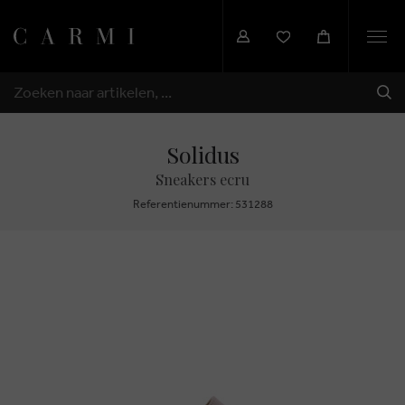
Togg
navi
VER
ZOEKEN
Solidus
Sneakers ecru
Referentienummer: 531288