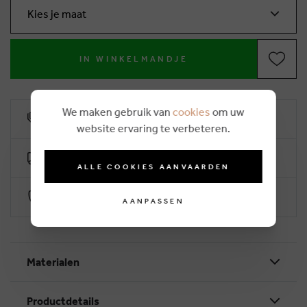
Kies je maat
IN WINKELMANDJE
We maken gebruik van
cookies
om uw
10% klantenkorting
website ervaring te verbeteren.
Gratis levering vanaf €50 (2-4 werkdagen)
ALLE COOKIES AANVAARDEN
Veilig betalen via Worldline
AANPASSEN
Materialen
Productdetails