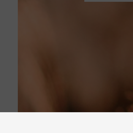
MERKEN
CADEAUBON
RETOUR
BLOG
PERSONAL SHOPPING
VEELGESTELDE VRAGEN
WINKELS
KLANTENKAART
ALGEMENE VOORWAAR
CONTACT
OVER CARMI
COOKIES
JOBS
DISCLAIMER
© 2026 CARMI -
DUIDELIJKE E-COMMERCE BINNEN DE
Voor het d