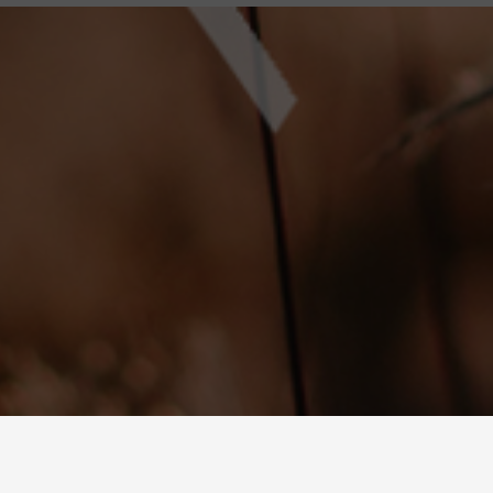
BRUSSELSESTEENWEG 129
1980 ZEMST, BELGIË
DEN
E. INFO@CARMI.BE
T. +32 (0)16 61 71 60
 EU MET ODR INFORMATIEPLATFORM.
erde jaar op rij willen wij tonen waar we voor staan.