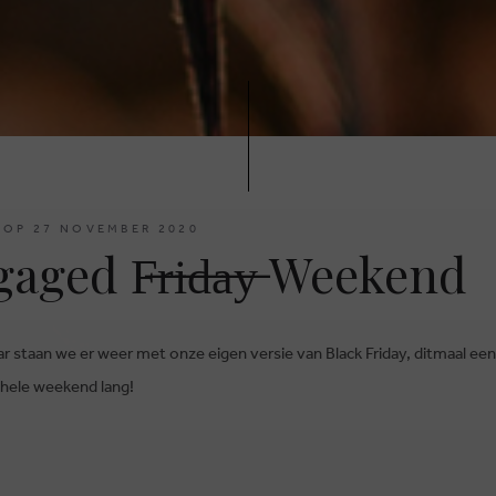
 OP 27 NOVEMBER 2020
aged F̶r̶i̶d̶a̶y̶ Weekend
ar staan we er weer met onze eigen versie van Black Friday, ditmaal een 
 hele weekend lang!