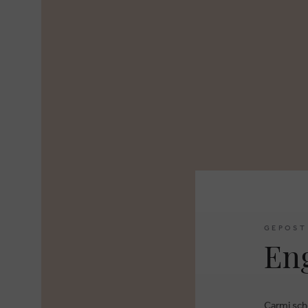
GEPOST
Eng
Carmi sch