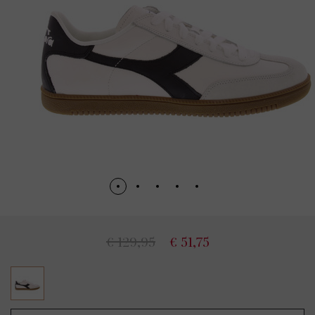
€ 129,95
€ 51,75