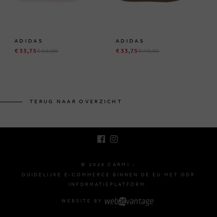
ADIDAS
ADIDAS
€ 33,75
€ 65,00
€ 33,75
€ 70,00
BRUSSELSESTEENWEG 129
1980 ZEMST, BELGIË
TERUG NAAR OVERZICHT
E. INFO@CARMI.BE
T. +32 (0)16 61 71 60
© 2026 CARMI -
DUIDELIJKE E-COMMERCE BINNEN DE EU MET ODR
INFORMATIEPLATFORM.
WEBSITE BY