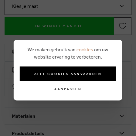
Kies je maat
IN WINKELMANDJE
We maken gebruik van
cookies
om uw
10% klantenkorting
website ervaring te verbeteren.
Gratis levering vanaf €50 (2-4 werkdagen)
ALLE COOKIES AANVAARDEN
Veilig betalen via Worldline
AANPASSEN
Materialen
Productdetails