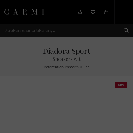
Togg
navi
VER
ZOEKEN
Diadora Sport
Sneakers wit
Referentienummer: 530533
-60%