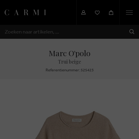
Togg
navi
VER
ZOEKEN
Marc O'polo
Trui beige
Referentienummer: 525423