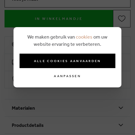
IN WINKELMANDJE
We maken gebruik van
cookies
om uw
website ervaring te verbeteren.
10% klantenkorting
ALLE COOKIES AANVAARDEN
Gratis levering vanaf €50 (2-4 werkdagen)
AANPASSEN
Veilig betalen via Worldline
Materialen
Productdetails