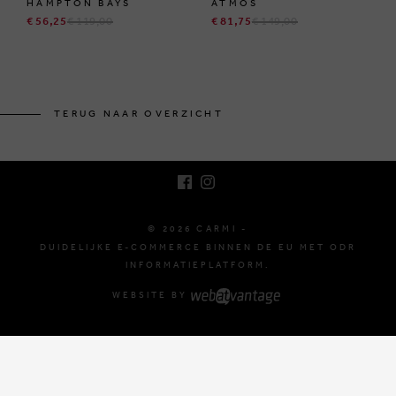
HAMPTON BAYS
ATMOS
€ 56,25
€ 119,00
€ 81,75
€ 149,00
BRUSSELSESTEENWEG 129
1980 ZEMST, BELGIË
TERUG NAAR OVERZICHT
E. INFO@CARMI.BE
T. +32 (0)16 61 71 60
© 2026 CARMI -
DUIDELIJKE E-COMMERCE BINNEN DE EU MET ODR
INFORMATIEPLATFORM.
WEBSITE BY