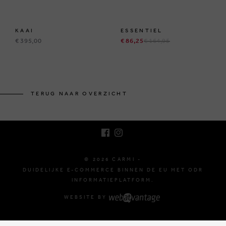
KAAI
ESSENTIEL
€ 395,00
€ 86,25
€ 164,95
BRUSSELSESTEENWEG 129
1980 ZEMST, BELGIË
TERUG NAAR OVERZICHT
E. INFO@CARMI.BE
T. +32 (0)16 61 71 60
© 2026 CARMI -
DUIDELIJKE E-COMMERCE BINNEN DE EU MET ODR
INFORMATIEPLATFORM.
WEBSITE BY