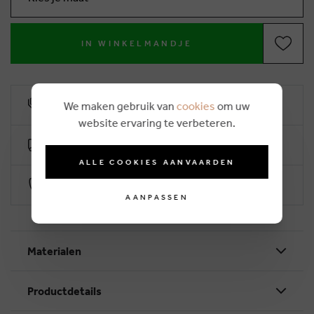
IN WINKELMANDJE
10% klantenkorting
We maken gebruik van
cookies
om uw
website ervaring te verbeteren.
Gratis levering vanaf €50 (2-4 werkdagen)
ALLE COOKIES AANVAARDEN
Veilig betalen via Worldline
AANPASSEN
Materialen
Productdetails