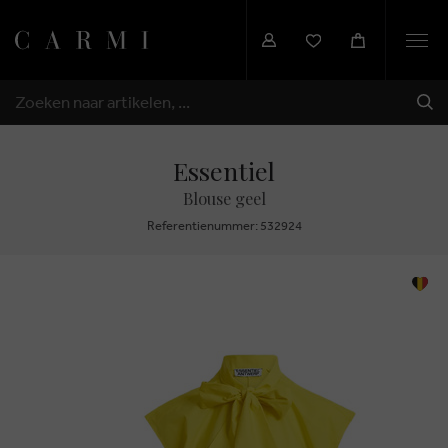
Togg
navi
VER
ZOEKEN
Essentiel
Blouse geel
Referentienummer: 532924