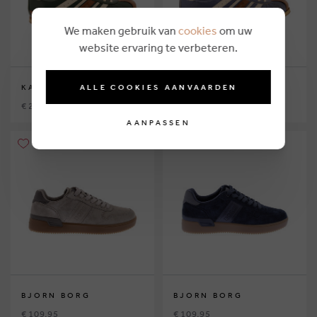
We maken gebruik van
cookies
om uw
website ervaring te verbeteren.
ALLE COOKIES AANVAARDEN
KAMO GUTSU
KAMO GUTSU
€ 209,90
€ 209,90
AANPASSEN
BJORN BORG
BJORN BORG
€ 109,95
€ 109,95