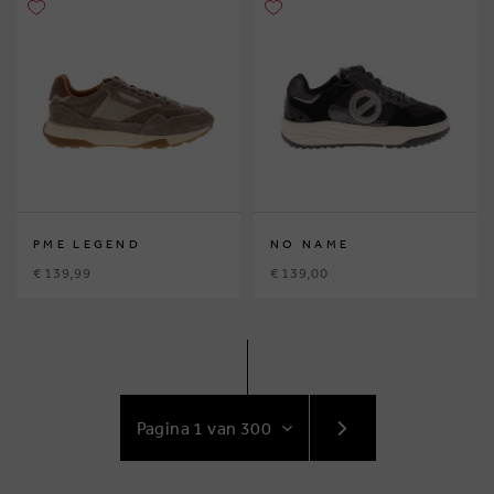
PME LEGEND
NO NAME
€ 139,99
€ 139,00
GA
NAAR
VOLGENDE
PAGINA