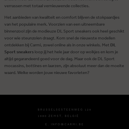
verrassen met totaal vernieuwende collecties.
Het aanbieden van kwaliteit en comfort blijven de stokpaardjes
van het populaire merk. Voorzien van een uitneembare
binnenzool zijn de modieuze DL Sport sneakers ook heel geschikt
voor wie steunzolen draagt. Kom snel de nieuwste modellen
ontdekken bij Carmi, zowel online als in onze winkels. Met
DL
Sport sneakers
loop jij het hele jaar door op wolkjes en kom je
altijd gegarandeerd goed voor de dag. Maar ook de DL Sport
mocassins, bottines en laarzen, zijn absoluut meer dan de moeite
waard. Welke worden jouw nieuwe favorieten?
BRUSSELSESTEENWEG 129
1980 ZEMST, BELGIË
E. INFO@CARMI.BE