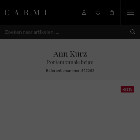
Togg
navi
VER
ZOEKEN
Ann Kurz
Portemonnaie beige
Referentienummer: 522252
-51%