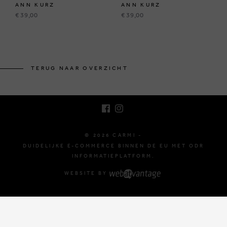
ANN KURZ
ANN KURZ
€ 39,00
€ 39,00
BRUSSELSESTEENWEG 129
1980 ZEMST, BELGIË
TERUG NAAR OVERZICHT
E. INFO@CARMI.BE
T. +32 (0)16 61 71 60
© 2026 CARMI -
DUIDELIJKE E-COMMERCE BINNEN DE EU MET ODR
INFORMATIEPLATFORM.
WEBSITE BY