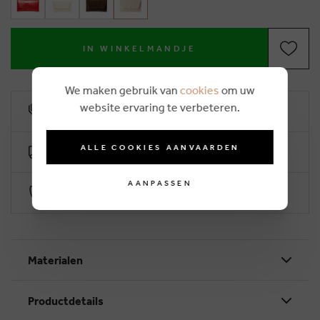
IN WINKELMANDJE
We maken gebruik van
cookies
om uw
website ervaring te verbeteren.
10% klantenkorting
ALLE COOKIES AANVAARDEN
Gratis levering vanaf €50 (2-4 werkdagen)
AANPASSEN
Veilig betalen via Worldline
Materialen
Productdetails