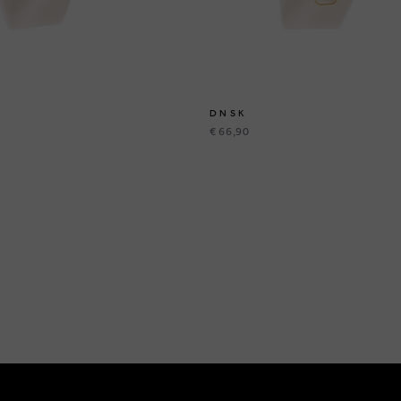
DNSK
€ 66,90