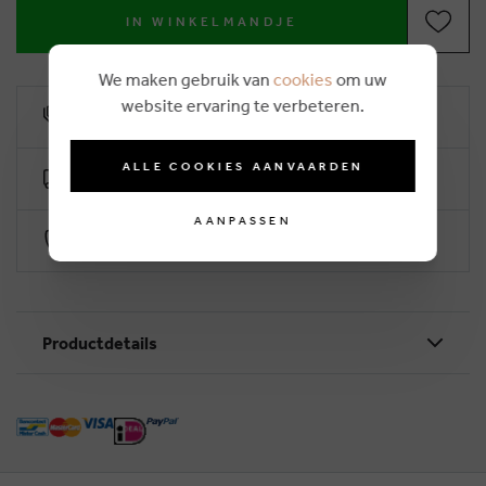
IN WINKELMANDJE
We maken gebruik van
cookies
om uw
website ervaring te verbeteren.
10% klantenkorting
ALLE COOKIES AANVAARDEN
Gratis levering vanaf €50 (2-4 werkdagen)
AANPASSEN
Veilig betalen via Worldline
Productdetails