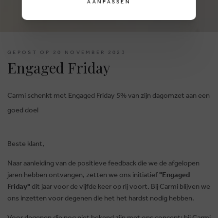
AANPASSEN
GEPOST OP 20 NOVEMBER 2023
Engaged Friday
Carmi schenkt met Engaged Friday 5% van zijn dagomzet aan een
goed doel
Beste klant,
Naar aanleiding van de positieve feedback die we de afgelopen
jaren hebben ontvangen, zetten we ons initiatief
"Engaged
Friday"
dit jaar voor de vijfde keer op rij voort. Bij Carmi blijven we
ons inzetten voor degenen die het het hardst nodig hebben.
Voor degenen die nog niet bekend zijn met ons concept: bij Carmi