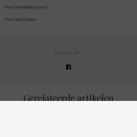
Met vriendelijke groet,
BRUSSELSESTEENWEG 129
Het Carmi team
1980 ZEMST, BELGIË
E. INFO@CARMI.BE
T. +32 (0)16 61 71 60
GEPOST IN:
© 2026 CARMI -
DUIDELIJKE E-COMMERCE BINNEN DE EU MET ODR
INFORMATIEPLATFORM.
WEBSITE BY
Gerelateerde artikelen