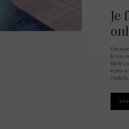
Je 
onl
Uiteraar
leven e
biedt Ca
types s
winkels.
KOO