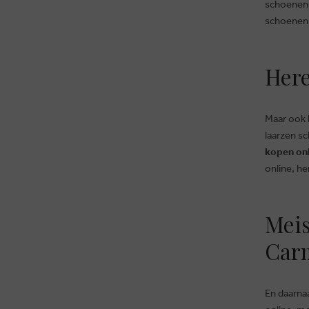
schoenen 
schoenen 
Here
Maar ook 
laarzen s
kopen on
online, h
Meis
MERKEN
CADEAUBON
RETOUR
Car
BLOG
PERSONAL SHOPPING
VEELGESTELDE VRAGEN
WINKELS
KLANTENKAART
ALGEMENE VOORWAAR
CONTACT
OVER CARMI
COOKIES
En daarna
JOBS
DISCLAIMER