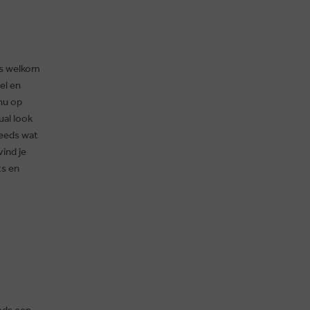
ds welkom
el en
nu op
ual look
teeds wat
vind je
ts en
eeds een