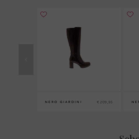
€ 209,95
NERO GIARDINI
NE
Scho