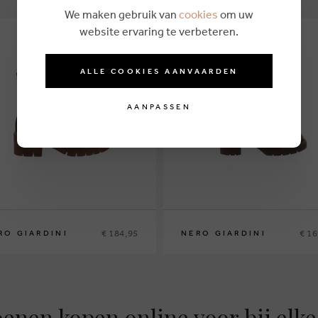
We maken gebruik van
cookies
om uw
website ervaring te verbeteren.
ALLE COOKIES AANVAARDEN
AANPASSEN
€ 184,95
€ 16
RO GIARDINI
NERO GIARDINI
enen kopen online voor bij elke