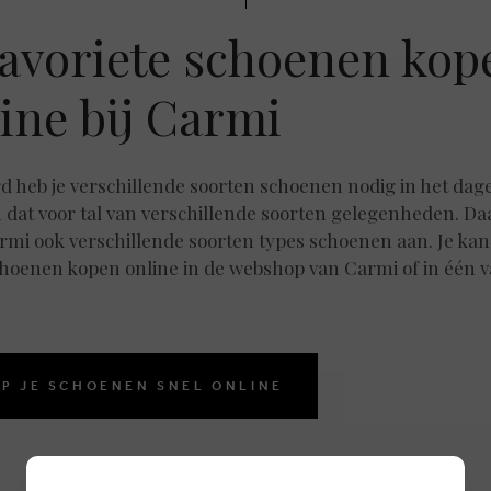
favoriete schoenen kop
ine bij Carmi
d heb je verschillende soorten schoenen nodig in het dage
n dat voor tal van verschillende soorten gelegenheden. D
rmi ook verschillende soorten types schoenen aan. Je kan
choenen kopen online in de webshop van Carmi of in één 
P JE SCHOENEN SNEL ONLINE