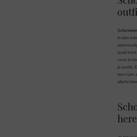
outf
Schoenen
in één va
eenvoudig
zoek bent 
voor in he
je zoekt. 
een ruim 
allerlei kl
Scho
here
Je nieuwe 