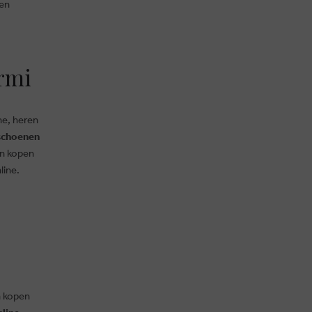
len
rmi
ne, heren
schoenen
en kopen
line.
n kopen