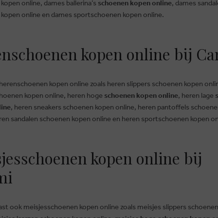
kopen online, dames ballerina’s
schoenen kopen online
, dames sanda
kopen online en dames sportschoenen kopen online.
nschoenen kopen online bij Ca
herenschoenen kopen online zoals heren slippers schoenen kopen onli
choenen kopen online, heren hoge
schoenen kopen online
, heren lage
line
, heren sneakers schoenen kopen online, heren pantoffels schoen
eren sandalen schoenen kopen online en heren sportschoenen kopen on
jesschoenen kopen online bij
BRUSSELSESTEENWEG 129
mi
1980 ZEMST, BELGIË
DEN
E. INFO@CARMI.BE
T. +32 (0)16 61 71 60
ast ook meisjesschoenen kopen online zoals meisjes slippers schoene