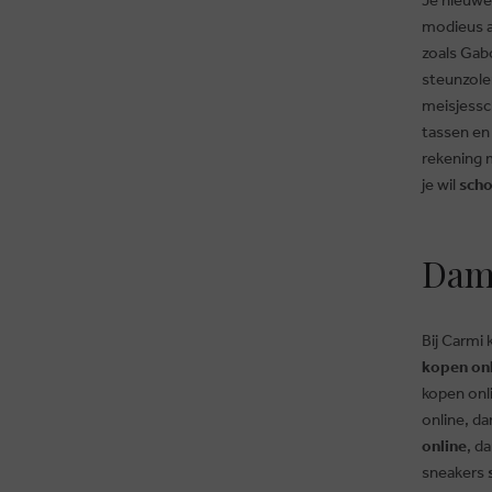
modieus a
zoals Gab
steunzole
meisjessc
tassen en
rekening m
je wil
scho
Dame
Bij Carmi 
kopen on
kopen onl
online, d
online
, d
sneakers