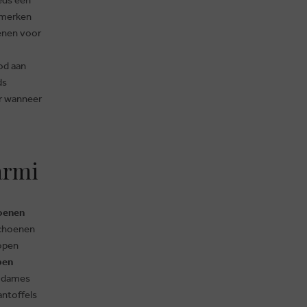
r merken
enen voor
od aan
ds
ar wanneer
armi
oenen
schoenen
kopen
pen
, dames
ntoffels