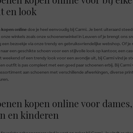
it en look
 kopen online
doe je heel eenvoudig bij Carmi. Je bent uiteraard stee
n onze winkels zoals onze schoenenwinkel in Leuven of je brengt ons sn
 een bezoekje via onze trendy en gebruiksvriendelijke webshop. Of je 
naar een geschikte schoen voor een stijlvolle look op kantoor, een cas
t weekend of een trendy look voor een avondje uit, bij Carmi vind je s
Een outfit is pas compleet met een goed paar schoenen erbij. Bij Carmi 
assortiment aan schoenen met verschillende afwerkingen, diverse prin
euren.
enen kopen online voor dames,
n en kinderen
favoriete schoenenpaar vind je vast en zeker bij Carmi. Je vindt er st