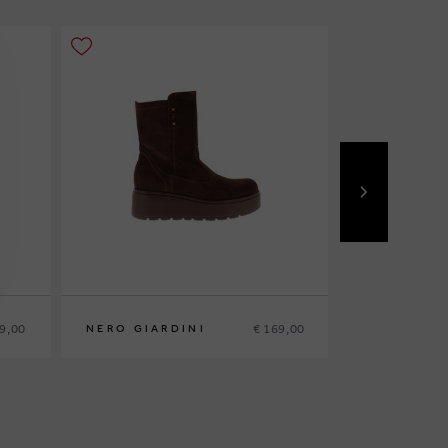
9,00
€ 169,00
NERO GIARDINI
NERO GIA