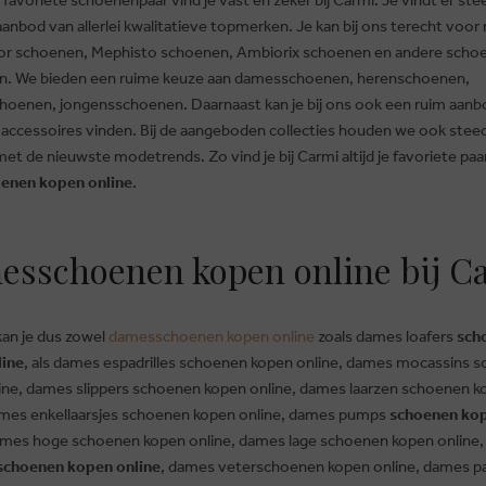
anbod van allerlei kwalitatieve topmerken. Je kan bij ons terecht voo
or schoenen, Mephisto schoenen, Ambiorix schoenen en andere scho
n. We bieden een ruime keuze aan damesschoenen, herenschoenen,
hoenen, jongensschoenen. Daarnaast kan je bij ons ook een ruim aanb
 accessoires vinden. Bij de aangeboden collecties houden we ook stee
et de nieuwste modetrends. Zo vind je bij Carmi altijd je favoriete pa
enen kopen online
.
sschoenen kopen online bij C
kan je dus zowel
damesschoenen kopen online
zoals dames loafers
sch
line
, als dames espadrilles schoenen kopen online, dames mocassins 
ine, dames slippers schoenen kopen online, dames laarzen schoenen 
ames enkellaarsjes schoenen kopen online, dames pumps
schoenen ko
ames hoge schoenen kopen online, dames lage schoenen kopen online
schoenen kopen online
, dames veterschoenen kopen online, dames pa