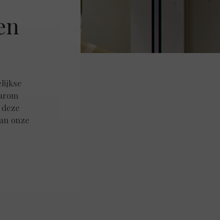
en
lijkse
aarom
 deze
van onze