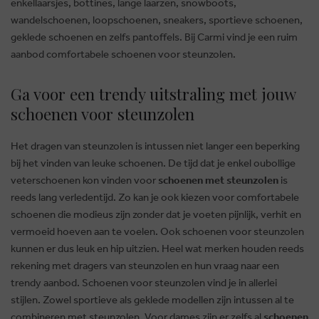
enkellaarsjes, bottines, lange laarzen, snowboots,
wandelschoenen, loopschoenen, sneakers, sportieve schoenen,
geklede schoenen en zelfs pantoffels. Bij Carmi vind je een ruim
aanbod comfortabele schoenen voor steunzolen.
Ga voor een trendy uitstraling met jouw
schoenen voor steunzolen
Het dragen van steunzolen is intussen niet langer een beperking
bij het vinden van leuke schoenen. De tijd dat je enkel oubollige
veterschoenen kon vinden voor
schoenen met steunzolen
is
reeds lang verledentijd. Zo kan je ook kiezen voor comfortabele
schoenen die modieus zijn zonder dat je voeten pijnlijk, verhit en
vermoeid hoeven aan te voelen. Ook schoenen voor steunzolen
kunnen er dus leuk en hip uitzien. Heel wat merken houden reeds
rekening met dragers van steunzolen en hun vraag naar een
trendy aanbod. Schoenen voor steunzolen vind je in allerlei
stijlen. Zowel sportieve als geklede modellen zijn intussen al te
combineren met steunzolen. Voor dames zijn er zelfs al
schoenen