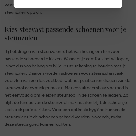
voor steunzolen
houden rekening met het dragen van de
steunzolen op zich.
Kies steevast passende schoenen voor je
steunzolen
Bij het dragen van steunzolen is het van belang om hiervoor
passende schoenen te kiezen. Wanneer je comfortabel wil lopen,
is het dus van belang om bij je keuze rekening te houden met je
steunzolen. Daarom worden
schoenen voor steunzolen
vaak
voorzien van een los voetbed, wat het plaatsen en dragen van de
steunzool eenvoudiger maakt. Met een uitneembaar voetbed is
het eenvoudig om je eigen steunzool in de schoen te leggen. Zo
blijft de functie van de steunzool maximaal en blijft de schoen je
toch ook perfect zitten. Voor een optimale hygiëne kunnen de
steunzolen uit de schoenen gehaald worden ’s avonds, zodat
deze steeds goed kunnen luchten.