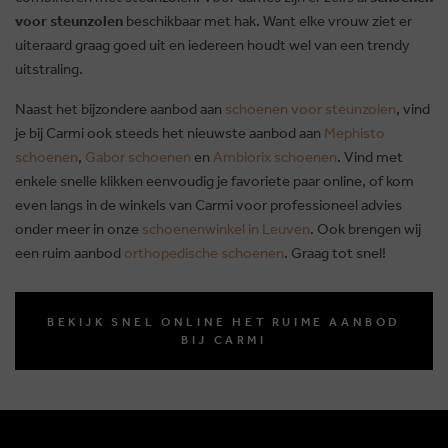
voor steunzolen
beschikbaar met hak. Want elke vrouw ziet er
uiteraard graag goed uit en iedereen houdt wel van een trendy
uitstraling.
Naast het bijzondere aanbod aan
schoenen voor steunzolen
, vind
je bij Carmi ook steeds het nieuwste aanbod aan
Mephisto
schoenen
,
Gabor schoenen
en
Ambiorix schoenen
. Vind met
enkele snelle klikken eenvoudig je favoriete paar online, of kom
even langs in de winkels van Carmi voor professioneel advies
onder meer in onze
schoenenwinkel in Leuven
. Ook brengen wij
een ruim aanbod
orthopedische schoenen
. Graag tot snel!
BEKIJK SNEL ONLINE HET RUIME AANBOD
BIJ CARMI