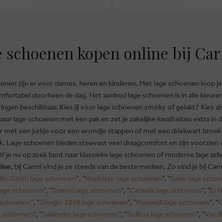
 schoenen kopen online bij Ca
enen zijn er voor dames, heren en kinderen. Met lage schoenen loop j
omfortabel doorheen de dag. Het aanbod lage schoenen is in alle kleur
ingen beschikbaar. Kies jij voor lage schoenen smoky of gelakt? Kies a
aar lage schoenen met een pak en zet je zakelijke kwaliteiten extra in d
 met een jurkje voor een avondje stappen of met een driekwart broek
ok. Lage schoenen bieden steevast veel draagcomfort en zijn voorzien v
Of je nu op zoek bent naar klassieke lage schoenen of moderne lage
sch
line
, bij Carmi vind je ze steeds van de beste merken. Zo vind je bij Ca
ilio Giusti lage schoenen
”, "
Mephisto lage schoenen
", "
Sano lage scho
lage schoenen
", "
Braend lage schoenen
", "
Catwalk lage schoenen
", "
El 
e schoenen
", "
Giorgio 1958 lage schoenen
", "
Mehandi lage schoenen
", "
O
ge schoenen
", "
Salamder lage schoenen
", "
Solitus lage schoenen
", "
Van 