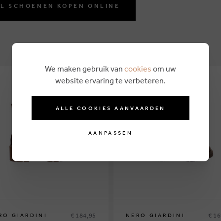
L SCHOENEN KOPEN ONLINE
We maken gebruik van
cookies
om uw
website ervaring te verbeteren.
ALLE COOKIES AANVAARDEN
AANPASSEN
€ 184,95
€ 16
RO GIARDINI
NERO GIARDINI