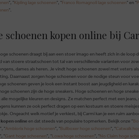
enen
", "
Kipling lage schoenen
", "
Franco Romagnoli lage schoenen
" en "
P
enen
".
 schoenen kopen online bij Ca
oge schoenen draagt bij aan een stoer imago en heeft zich in de loop d
d van stoere straatschoen tot tal van verschillende varianten voor zow
jongens, dames als heren. Je vindt hoge schoenen zowel met veters al
uiting. Daarnaast zorgen hoge schoenen voor de nodige steun voor vo
oge schoenen geven je look een instant boost aan jeugdigheid en karak
 hoge schoenen zijn de hoge sneakers. Hoge schoenen en hoge sneake
n alle mogelijke kleuren en designs. Ze matchen perfect met een jeans,
ngens kunnen ze ook perfect dragen op een kostuum en stoere meisje
okje. Ongeacht welk motief je verkiest, bij Carmi kan je een ruim aanb
 kopen online
en dat steeds van populaire topmerken. Bekijk onze “
Bo
”, "
Ambiorix hoge schoenen
", "
Bullboxer hoge schoenen
", "
Catwalk ho
", "
Gant hoge schoenen
", "
Lowa hoge schoenen
", "
No Claim hoge sch