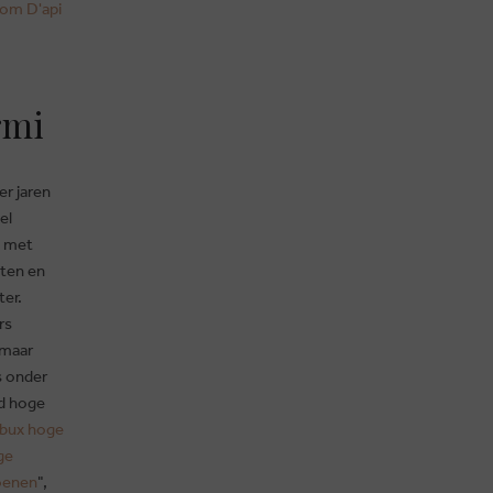
om D'api
rmi
er jaren
el
s met
eten en
ter.
rs
 maar
s onder
od hoge
bux hoge
ge
oenen
",