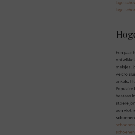
lage scho
lage scho
Hoge
Een paar h
ontwikkel
meisjes, 
velcro sl
enkels. H
Populaire
bestaan i
stoere jo
een vlot r
schoenen
schoenen
schoenen