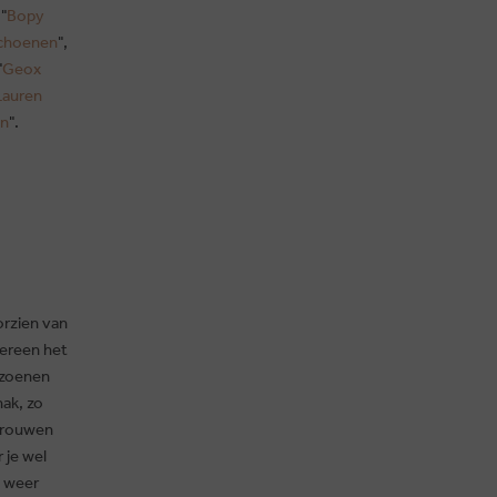
 "
Bopy
schoenen
",
"
Geox
Lauren
en
".
orzien van
dereen het
eizoenen
ak, zo
rtrouwen
 je wel
n weer