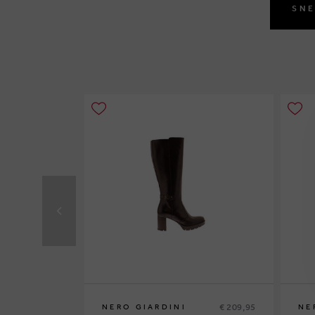
SNE
€ 209,95
NERO GIARDINI
NE