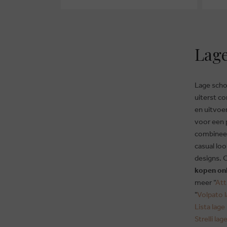
Lage
Lage scho
uiterst c
en uitvoer
voor een p
combineer
casual lo
designs. 
kopen on
meer “
Att
"
Volpato 
Lista lag
Strelli la