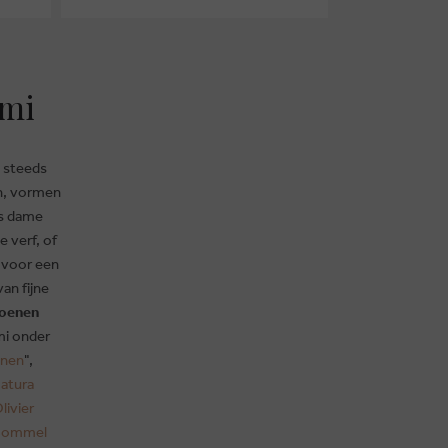
rmi
e steeds
en, vormen
ls dame
e verf, of
 voor een
an fijne
oenen
rmi onder
enen
",
Natura
livier
Bommel