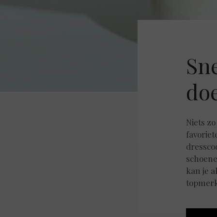
Sne
doe
Niets zo
favoriet
dressco
schoene
kan je a
topmer