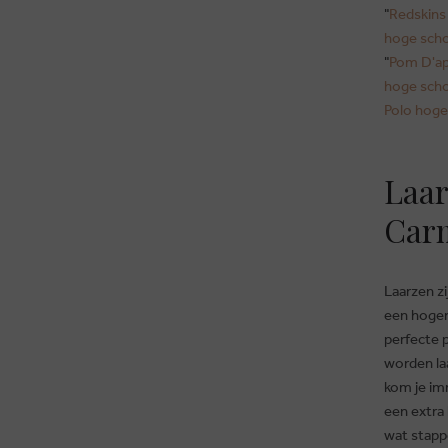
"
Redskins
hoge sch
"
Pom D'ap
hoge sch
Polo hog
Laar
Car
Laarzen zi
een hogere
perfecte p
worden la
kom je im
een extra
wat stapp