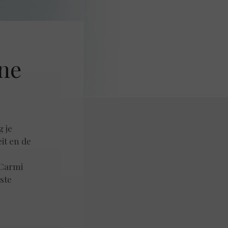
ne
g je
it en de
 Carmi
ste