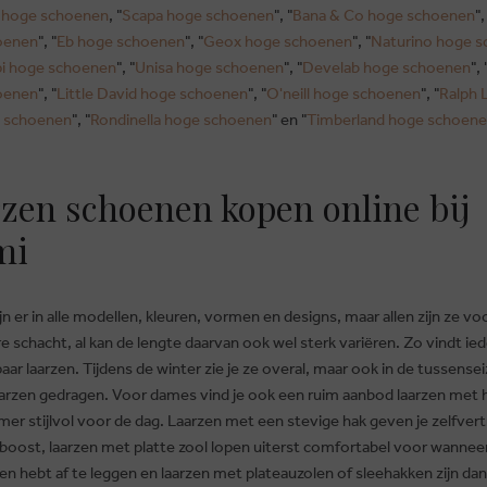
 hoge schoenen
, "
Scapa hoge schoenen
", "
Bana & Co hoge schoenen
",
oenen
", "
Eb hoge schoenen
", "
Geox hoge schoenen
", "
Naturino hoge 
i hoge schoenen
", "
Unisa hoge schoenen
", "
Develab hoge schoenen
", 
oenen
", "
Little David hoge schoenen
", "
O'neill hoge schoenen
", "
Ralph 
e schoenen
", "
Rondinella hoge schoenen
" en "
Timberland hoge schoen
zen schoenen kopen online bij
mi
jn er in alle modellen, kleuren, vormen en designs, maar allen zijn ze vo
 schacht, al kan de lengte daarvan ook wel sterk variëren. Zo vindt ie
aar laarzen. Tijdens de winter zie je ze overal, maar ook in de tussens
arzen gedragen. Voor dames vind je ook een ruim aanbod laarzen met h
mer stijlvol voor de dag. Laarzen met een stevige hak geven je zelfve
 boost, laarzen met platte zool lopen uiterst comfortabel voor wanneer
en hebt af te leggen en laarzen met plateauzolen of sleehakken zijn da