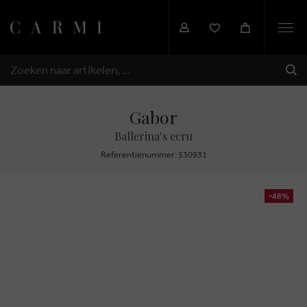
Togg
navi
VER
ZOEKEN
Gabor
Ballerina's ecru
Referentienummer: 530931
-48%