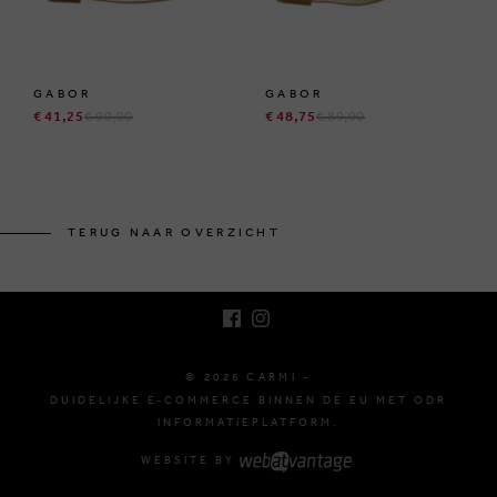
GABOR
GABOR
€ 41,25
€ 99,90
€ 48,75
€ 89,90
BRUSSELSESTEENWEG 129
1980 ZEMST, BELGIË
TERUG NAAR OVERZICHT
E. INFO@CARMI.BE
T. +32 (0)16 61 71 60
© 2026 CARMI -
DUIDELIJKE E-COMMERCE BINNEN DE EU MET ODR
INFORMATIEPLATFORM.
WEBSITE BY