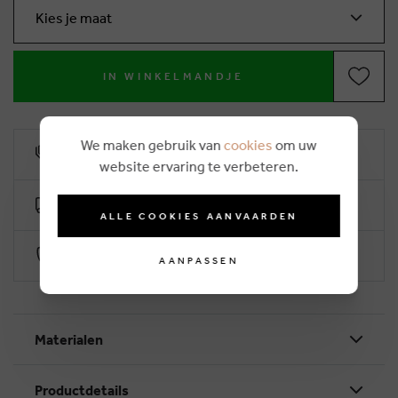
Kies je maat
IN WINKELMANDJE
We maken gebruik van
cookies
om uw
10% klantenkorting
website ervaring te verbeteren.
Gratis levering vanaf €50 (2-4 werkdagen)
ALLE COOKIES AANVAARDEN
Veilig betalen via Worldline
AANPASSEN
Materialen
Productdetails