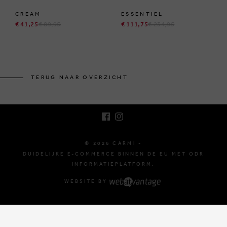
CREAM
ESSENTIEL
€ 41,25
€ 89,95
€ 111,75
€ 234,95
BRUSSELSESTEENWEG 129
1980 ZEMST, BELGIË
TERUG NAAR OVERZICHT
E. INFO@CARMI.BE
T. +32 (0)16 61 71 60
© 2026 CARMI -
DUIDELIJKE E-COMMERCE BINNEN DE EU MET ODR
INFORMATIEPLATFORM.
WEBSITE BY