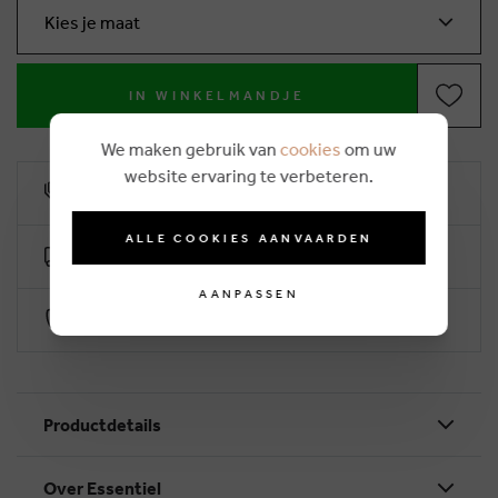
Kies je maat
IN WINKELMANDJE
We maken gebruik van
cookies
om uw
website ervaring te verbeteren.
10% klantenkorting
ALLE COOKIES AANVAARDEN
Gratis levering vanaf €50 (2-4 werkdagen)
AANPASSEN
Veilig betalen via Worldline
Productdetails
Over Essentiel