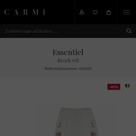
Togg
navi
VER
ZOEKEN
Essentiel
Broek wit
Referentienummer: 532926
-46%