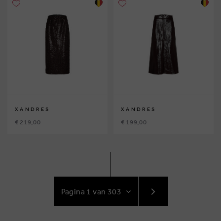
XANDRES
XANDRES
€ 219,00
€ 199,00
GA
NAAR
VOLGENDE
PAGINA