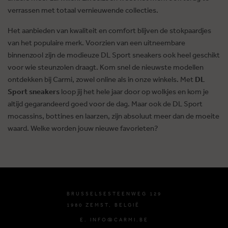
verrassen met totaal vernieuwende collecties.
Het aanbieden van kwaliteit en comfort blijven de stokpaardjes
van het populaire merk. Voorzien van een uitneembare
binnenzool zijn de modieuze DL Sport sneakers ook heel geschikt
voor wie steunzolen draagt. Kom snel de nieuwste modellen
ontdekken bij Carmi, zowel online als in onze winkels. Met
DL
Sport sneakers
loop jij het hele jaar door op wolkjes en kom je
altijd gegarandeerd goed voor de dag. Maar ook de DL Sport
mocassins, bottines en laarzen, zijn absoluut meer dan de moeite
waard. Welke worden jouw nieuwe favorieten?
BRUSSELSESTEENWEG 129
1980 ZEMST, BELGIË
E. INFO@CARMI.BE